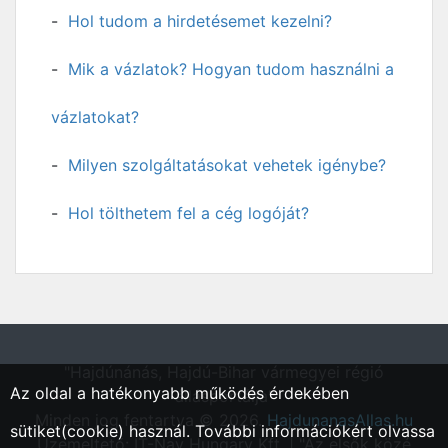
Hol tudom a hirdetésemet kezelni?
Mik a vázlatok? Hogyan tudom használni a
vázlatokat?
Milyen szolgáltatásokat vehetek igénybe?
Hol tölthetem fel a cég logóját?
"Hajdúnánás, Hajdú-Bihar vármegyei régió
Az oldal a hatékonyabb működés érdekében
állásportálja"
Minden jog fentartva © 2026.
HajdunanasAllas.hu
sütiket(cookie) használ. További információkért olvassa
Üzemeltető: IT-Nav Hungary Kft. | "Az elsők közé