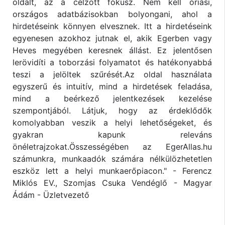
oldalt, az a célzott fókusz. Nem kell óriási,
országos adatbázisokban bolyongani, ahol a
hirdetéseink könnyen elvesznek. Itt a hirdetéseink
egyenesen azokhoz jutnak el, akik Egerben vagy
Heves megyében keresnek állást. Ez jelentősen
lerövidíti a toborzási folyamatot és hatékonyabbá
teszi a jelöltek szűrését.Az oldal használata
egyszerű és intuitív, mind a hirdetések feladása,
mind a beérkező jelentkezések kezelése
szempontjából. Látjuk, hogy az érdeklődők
komolyabban veszik a helyi lehetőségeket, és
gyakran kapunk releváns
önéletrajzokat.Összességében az EgerAllas.hu
számunkra, munkaadók számára nélkülözhetetlen
eszköz lett a helyi munkaerőpiacon." - Ferencz
Miklós EV., Szomjas Csuka Vendéglő - Magyar
Ádám - Üzletvezető