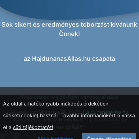
Sok sikert és eredményes toborzást kívánunk
Önnek!
az
HajdunanasAllas.hu csapata
"Hajdúnánás, Hajdú-Bihar vármegyei régió
Az oldal a hatékonyabb működés érdekében
állásportálja"
Minden jog fentartva © 2026.
HajdunanasAllas.hu
sütiket(cookie) használ. További információkért olvassa
Üzemeltető: IT-Nav Hungary Kft. | "Az elsők közé
navigáljuk!"
el a
süti tájékoztatót!