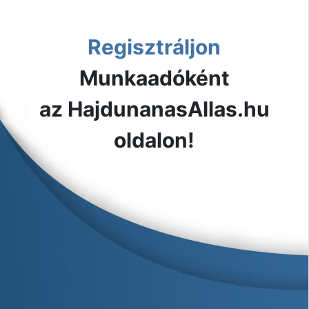
Regisztráljon
Munkaadóként
az HajdunanasAllas.hu
oldalon!