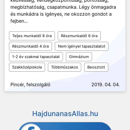
kedvesség, vendégközpontúság, pontosság,
megbízhatóság, csapatmunka. Légy önmagadra
és munkádra is igényes, ne okozzon gondot a
fejben...
Teljes munkaidő 8 óra
Részmunkaidő 6 óra
Részmunkaidő 4 óra
Nem igényel tapasztalatot
1-2 év szakmai tapasztalat
Gimnázium
Szakközépiskola
Többműszakos
Beosztott
Pincér, felszolgáló
2019. 04. 04.
HajdunanasAllas.hu