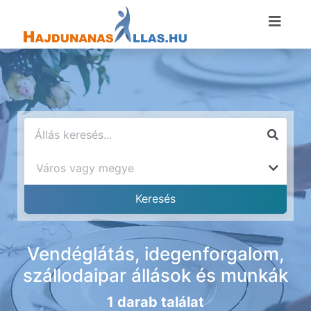
Vendéglátás, idegenforgalom,
szállodaipar állások és munkák
1 darab találat